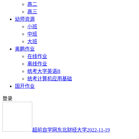
高二
高三
幼师资源
小班
中班
大班
奥鹏作业
在线作业
离线作业
统考大学英语B
统考计算机应用基础
国开作业
登录
超前自学网
东北财经大学
2022-11-19