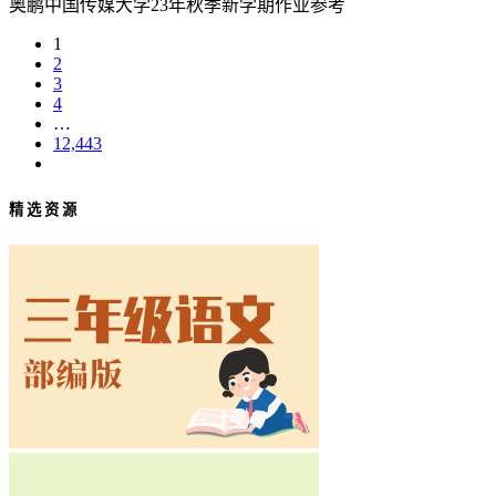
奥鹏中国传媒大学23年秋季新学期作业参考
1
2
3
4
…
12,443
精 选 资 源