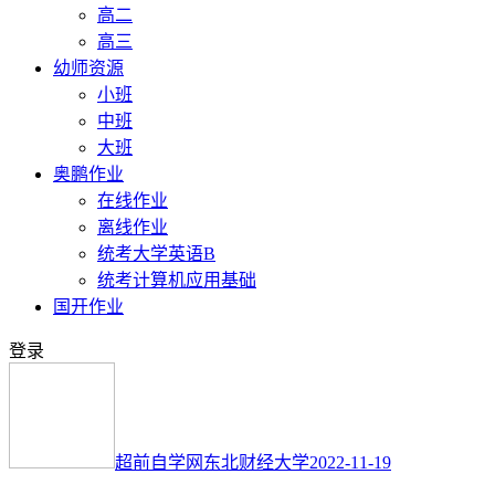
高二
高三
幼师资源
小班
中班
大班
奥鹏作业
在线作业
离线作业
统考大学英语B
统考计算机应用基础
国开作业
登录
超前自学网
东北财经大学
2022-11-19