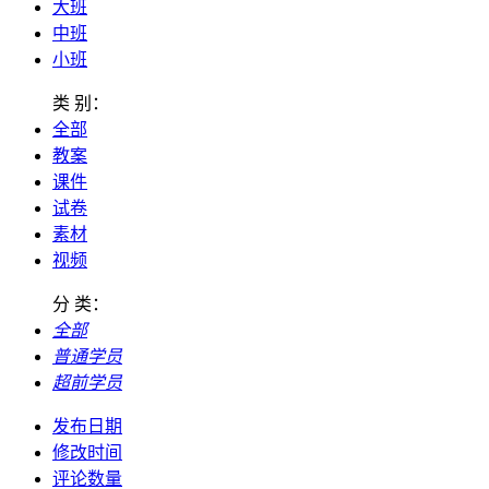
大班
中班
小班
类 别：
全部
教案
课件
试卷
素材
视频
分 类：
全部
普通学员
超前学员
发布日期
修改时间
评论数量