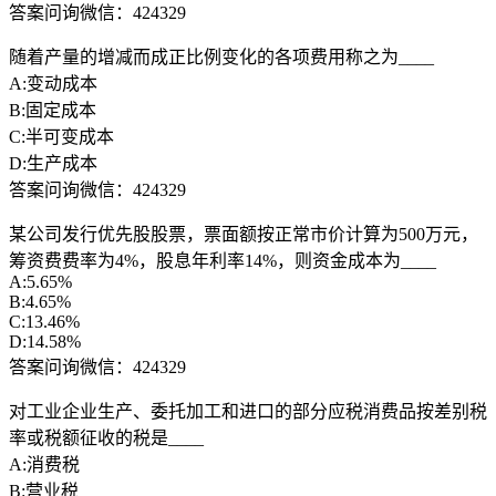
答案问询微信：424329
随着产量的增减而成正比例变化的各项费用称之为____
A:变动成本
B:固定成本
C:半可变成本
D:生产成本
答案问询微信：424329
某公司发行优先股股票，票面额按正常市价计算为500万元，
筹资费费率为4%，股息年利率14%，则资金成本为____
A:5.65%
B:4.65%
C:13.46%
D:14.58%
答案问询微信：424329
对工业企业生产、委托加工和进口的部分应税消费品按差别税
率或税额征收的税是____
A:消费税
B:营业税