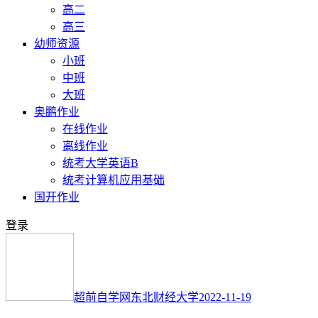
高二
高三
幼师资源
小班
中班
大班
奥鹏作业
在线作业
离线作业
统考大学英语B
统考计算机应用基础
国开作业
登录
超前自学网
东北财经大学
2022-11-19