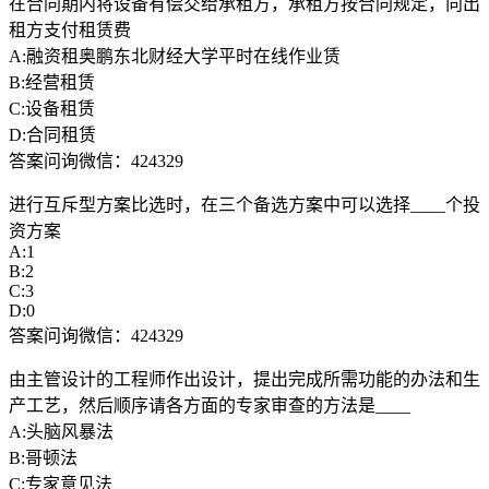
在合同期内将设备有偿交给承租方，承租方按合同规定，向出
租方支付租赁费
A:融资租奥鹏东北财经大学平时在线作业赁
B:经营租赁
C:设备租赁
D:合同租赁
答案问询微信：424329
进行互斥型方案比选时，在三个备选方案中可以选择____个投
资方案
A:1
B:2
C:3
D:0
答案问询微信：424329
由主管设计的工程师作出设计，提出完成所需功能的办法和生
产工艺，然后顺序请各方面的专家审查的方法是____
A:头脑风暴法
B:哥顿法
C:专家意见法