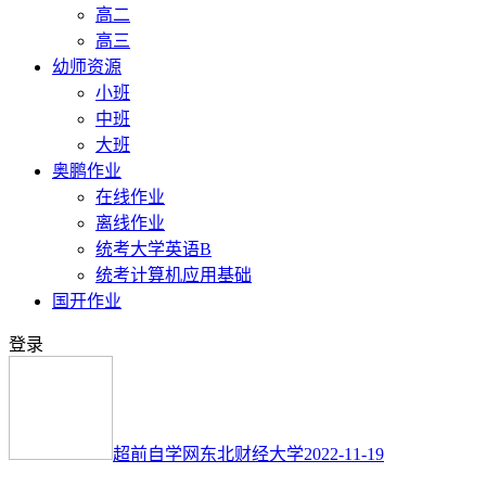
高二
高三
幼师资源
小班
中班
大班
奥鹏作业
在线作业
离线作业
统考大学英语B
统考计算机应用基础
国开作业
登录
超前自学网
东北财经大学
2022-11-19