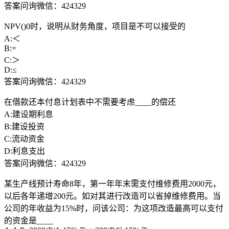
答案问询微信：424329
NPV()0时，说明从财务角度，项目是不可以接受的
A:＜
B:=
C:＞
D:≤
答案问询微信：424329
在借款还本付息计划表中不需要考虑____的偿还
A:建设期利息
B:建设投资
C:流动资金
D:利息支出
答案问询微信：424329
某生产线预计寿命8年，第一年年末需支付维修费用2000元，
以后各年递增200元。如对其进行改造可以省掉维修费用。当
公司的年收益为15%时，问该公司：为这项改造最高可以支付
的资金是____