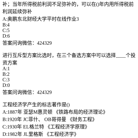
补；当年所得税前利润不足弥补的，可以在()年内用所得税前
利润延续弥补
A:奥鹏东北财经大学平时在线作业3
B:4
C:5
D:6
答案问询微信：424329
进行互斥型方案比选时，在三个备选方案中可以选择____个投
资方案
A:1
B:2
C:3
D:0
答案问询微信：424329
工程经济学产生的标志著作是()
A:1887年 亚瑟M惠灵顿 《铁路布局的经济理论》
B:1920年 JC菲什、 OB哥得曼 《财务工程》
C:1930年 EL格兰特 《工程经济学原理》
D:1982年 JL里格斯 《工程经济学》