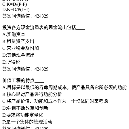
C:K=D/(P-F)
D:K=D/P(1+f)
答案问询微信：424329
投资各方现金流量表的现金流出包括____
A:实缴资本
B:租赁资产支出
C:营业税金及附加
D:其他现金流出
E:所得税
答案问询微信：424329
价值工程的特点____
A:目标是以最低的寿命周期成本，使产品具备它所必须的功能
B:核心是对产品进行功能分析
C:将产品价值、功能和成本作为一个整体同时来考虑
D:强调不断改革和创新
E:要求将功能定量化
F:是一个集体的管理活动
答案问询微信：424329