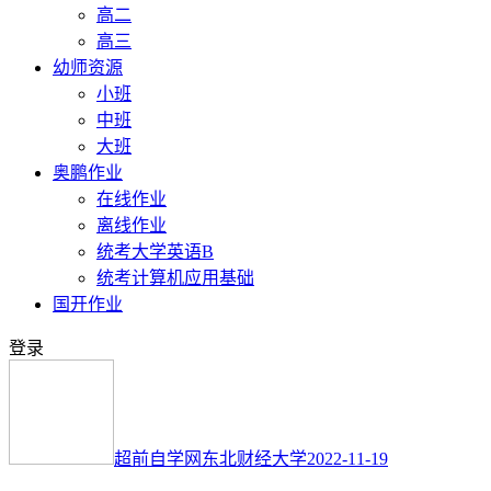
高二
高三
幼师资源
小班
中班
大班
奥鹏作业
在线作业
离线作业
统考大学英语B
统考计算机应用基础
国开作业
登录
超前自学网
东北财经大学
2022-11-19