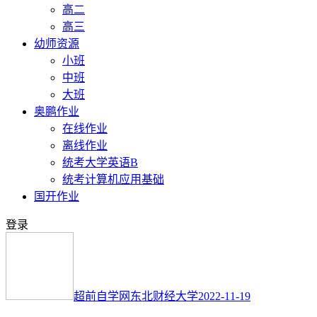
高二
高三
幼师资源
小班
中班
大班
奥鹏作业
在线作业
离线作业
统考大学英语B
统考计算机应用基础
国开作业
登录
超前自学网
东北财经大学
2022-11-19