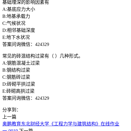
基础埋深的影响因素有
A:基底应力大小
B:地基承载力
C:气候状况
D:相邻基础深度
E:地下水状况
答案问询微信：424329
常见的砖混结构过梁有（ ）几种形式。
A:钢筋混凝土过梁
B:钢结构过梁
C:钢筋砖过梁
D:砖砌平拱过梁
E:砖砌高拱过梁
答案问询微信：424329
分享到：
上一篇
奥鹏教育东北财经大学《工程力学与建筑结构》在线作业
一-0019
下一篇