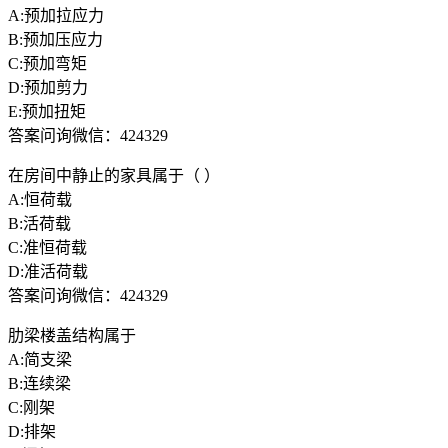
A:预加拉应力
B:预加压应力
C:预加弯矩
D:预加剪力
E:预加扭矩
答案问询微信：424329
在房间中静止的家具属于（ ）
A:恒荷载
B:活荷载
C:准恒荷载
D:准活荷载
答案问询微信：424329
肋梁楼盖结构属于
A:简支梁
B:连续梁
C:刚架
D:排架