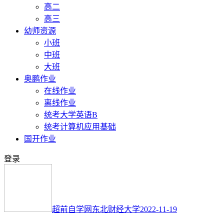
高二
高三
幼师资源
小班
中班
大班
奥鹏作业
在线作业
离线作业
统考大学英语B
统考计算机应用基础
国开作业
登录
超前自学网
东北财经大学
2022-11-19