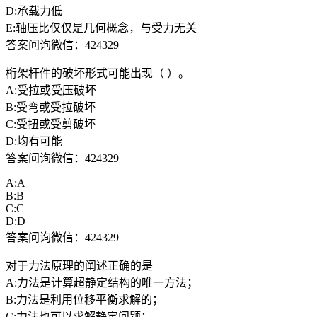
D:承载力低
E:轴压比仅仅是几何概念，与受力无关
答案问询微信：424329
桁架杆件的破坏形式可能出现（ ）。
A:受拉或受压破坏
B:受弯或受拉破坏
C:受扭或受剪破坏
D:均有可能
答案问询微信：424329
A:A
B:B
C:C
D:D
答案问询微信：424329
对于力法原理的阐述正确的是
A:力法是计算超静定结构的唯一方法；
B:力法是利用位移平衡求解的；
C:力法也可以求解静定问题；