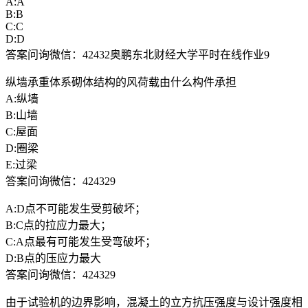
A:A
B:B
C:C
D:D
答案问询微信：42432奥鹏东北财经大学平时在线作业9
纵墙承重体系砌体结构的风荷载由什么构件承担
A:纵墙
B:山墙
C:屋面
D:圈梁
E:过梁
答案问询微信：424329
A:D点不可能发生受剪破坏；
B:C点的拉应力最大；
C:A点最有可能发生受弯破坏；
D:B点的压应力最大
答案问询微信：424329
由于试验机的边界影响，混凝土的立方抗压强度与设计强度相