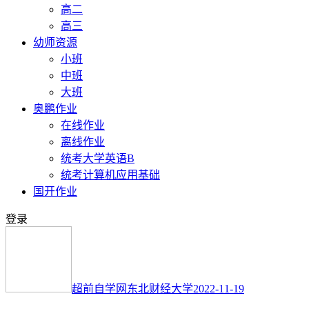
高二
高三
幼师资源
小班
中班
大班
奥鹏作业
在线作业
离线作业
统考大学英语B
统考计算机应用基础
国开作业
登录
超前自学网
东北财经大学
2022-11-19