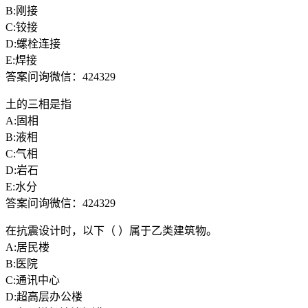
B:刚接
C:铰接
D:螺栓连接
E:焊接
答案问询微信：424329
土的三相是指
A:固相
B:液相
C:气相
D:岩石
E:水分
答案问询微信：424329
在抗震设计时，以下（ ）属于乙类建筑物。
A:居民楼
B:医院
C:通讯中心
D:超高层办公楼