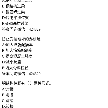
A:钢筋混凝土过梁
B:钢结构过梁
C:钢筋砖过梁
D:砖砌平拱过梁
E:砖砌高拱过梁
答案问询微信：424329
防止受扭破坏的办法是
A:加大纵筋配筋率
B:加大箍筋配筋率
C:提高混凝土强度
D:减小跨度
E:增大骨料粒径
答案问询微信：424329
钢结构柱脚有（ ）两种形式。
A:对接
B:刚接
C:铆接
D:铰接