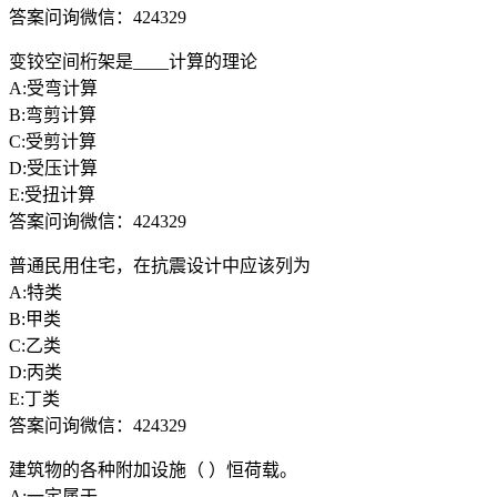
答案问询微信：424329
变铰空间桁架是____计算的理论
A:受弯计算
B:弯剪计算
C:受剪计算
D:受压计算
E:受扭计算
答案问询微信：424329
普通民用住宅，在抗震设计中应该列为
A:特类
B:甲类
C:乙类
D:丙类
E:丁类
答案问询微信：424329
建筑物的各种附加设施（ ）恒荷载。
A:一定属于