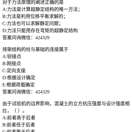
对于力法原理的阐述正确的是
A:力法是计算超静定结构的唯一方法；
B:力法是利用位移平衡求解的；
C:力法也可以求解静定问题；
D:力法只能用存在弯矩的超静定结构
答案问询微信：424329
排架结构的柱与基础的连接属于
A:铰接点
B:刚接点
C:定向支座
D:根据设计确定
E:根据荷载确定
答案问询微信：424329
由于试验机的边界影响，混凝土的立方抗压强度与设计强度相
比，（ ）。
A:前者高于后者
B:前者低于后者
C:前者等于后者