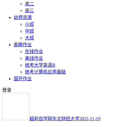
高二
高三
幼师资源
小班
中班
大班
奥鹏作业
在线作业
离线作业
统考大学英语B
统考计算机应用基础
国开作业
登录
超前自学网
东北财经大学
2022-11-19