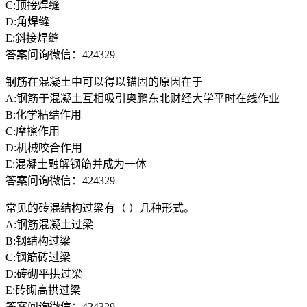
C:顶接焊缝
D:角焊缝
E:斜接焊缝
答案问询微信：424329
钢筋在混凝土中可以得以锚固的原因在于
A:钢筋于混凝土互相吸引奥鹏东北财经大学平时在线作业
B:化学粘结作用
C:摩擦作用
D:机械咬合作用
E:混凝土融解钢筋并成为一体
答案问询微信：424329
常见的砖混结构过梁有（ ）几种形式。
A:钢筋混凝土过梁
B:钢结构过梁
C:钢筋砖过梁
D:砖砌平拱过梁
E:砖砌高拱过梁
答案问询微信：424329