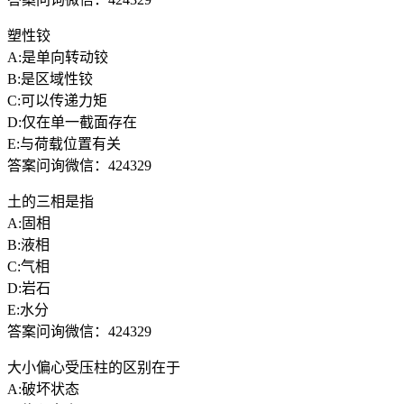
塑性铰
A:是单向转动铰
B:是区域性铰
C:可以传递力矩
D:仅在单一截面存在
E:与荷载位置有关
答案问询微信：424329
土的三相是指
A:固相
B:液相
C:气相
D:岩石
E:水分
答案问询微信：424329
大小偏心受压柱的区别在于
A:破坏状态