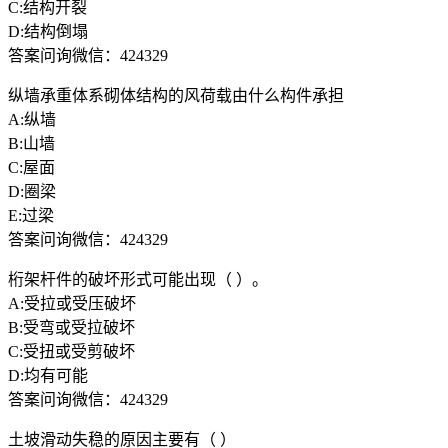
C:结构开裂
D:结构倒塌
答案问询微信：424329
纵墙承重体系砌体结构的风荷载由什么构件承担
A:纵墙
B:山墙
C:屋面
D:圈梁
E:过梁
答案问询微信：424329
桁架杆件的破坏形式可能出现（ ）。
A:受拉或受压破坏
B:受弯或受拉破坏
C:受扭或受剪破坏
D:均有可能
答案问询微信：424329
土坡滑动失稳的原因主要有（ ）