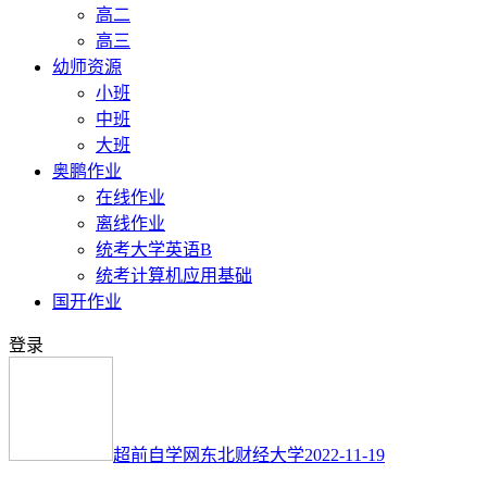
高二
高三
幼师资源
小班
中班
大班
奥鹏作业
在线作业
离线作业
统考大学英语B
统考计算机应用基础
国开作业
登录
超前自学网
东北财经大学
2022-11-19