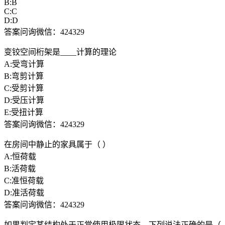
B:B
C:C
D:D
答案问询微信：424329
变铰空间桁架是____计算的理论
A:受弯计算
B:弯剪计算
C:受剪计算
D:受压计算
E:受扭计算
答案问询微信：424329
在房间中静止的家具属于（ ）
A:恒荷载
B:活荷载
C:准恒荷载
D:准活荷载
答案问询微信：424329
如果判定某结构处于正常使用极限状态，下列说法正确的是（