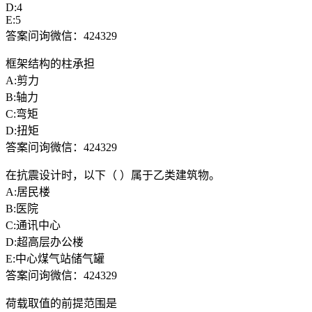
D:4
E:5
答案问询微信：424329
框架结构的柱承担
A:剪力
B:轴力
C:弯矩
D:扭矩
答案问询微信：424329
在抗震设计时，以下（ ）属于乙类建筑物。
A:居民楼
B:医院
C:通讯中心
D:超高层办公楼
E:中心煤气站储气罐
答案问询微信：424329
荷载取值的前提范围是