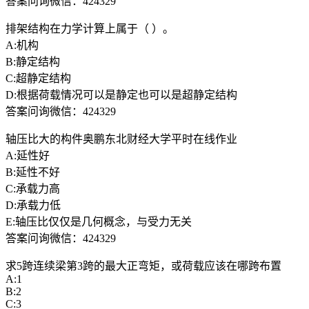
答案问询微信：424329
排架结构在力学计算上属于（ ）。
A:机构
B:静定结构
C:超静定结构
D:根据荷载情况可以是静定也可以是超静定结构
答案问询微信：424329
轴压比大的构件奥鹏东北财经大学平时在线作业
A:延性好
B:延性不好
C:承载力高
D:承载力低
E:轴压比仅仅是几何概念，与受力无关
答案问询微信：424329
求5跨连续梁第3跨的最大正弯矩，或荷载应该在哪跨布置
A:1
B:2
C:3