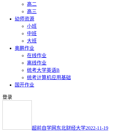
高二
高三
幼师资源
小班
中班
大班
奥鹏作业
在线作业
离线作业
统考大学英语B
统考计算机应用基础
国开作业
登录
超前自学网
东北财经大学
2022-11-19