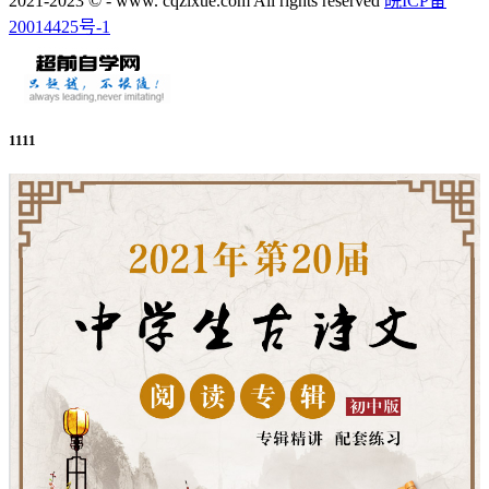
2021-2023 © - www. cqzixue.com All rights reserved
皖ICP备
20014425号-1
1111