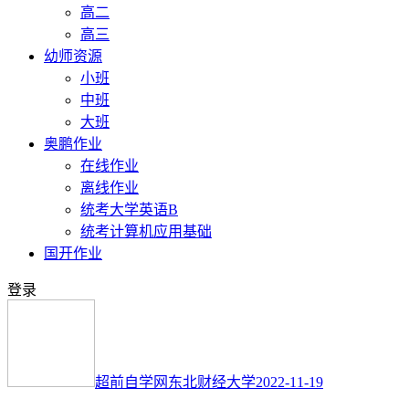
高二
高三
幼师资源
小班
中班
大班
奥鹏作业
在线作业
离线作业
统考大学英语B
统考计算机应用基础
国开作业
登录
超前自学网
东北财经大学
2022-11-19