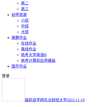
高二
高三
幼师资源
小班
中班
大班
奥鹏作业
在线作业
离线作业
统考大学英语B
统考计算机应用基础
国开作业
登录
超前自学网
东北财经大学
2022-11-19