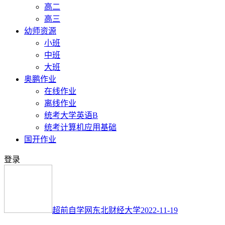
高二
高三
幼师资源
小班
中班
大班
奥鹏作业
在线作业
离线作业
统考大学英语B
统考计算机应用基础
国开作业
登录
超前自学网
东北财经大学
2022-11-19