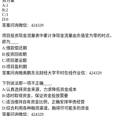
资方案
A:1
B:2
C:3
D:0
答案问询微信：424329
项目投资现金流量表中累计净现金流量由负值变为零的时点，
即为____
A:借款偿还期
B:投资回收期
C:项目建设期
D:项目盈利期
答案问询微奥鹏东北财经大学平时在线作业信：424329
下列说法那一项不正确____
A:认真选择资金来源，力求降低资金成本
B:适时取得资金，保证资金投放需要
C:适当维持自有资金比例，正确安排举债经营
D:综合利用各种融资渠道，融得尽可能多的资金
答案问询微信：424329