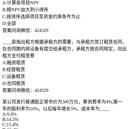
A:计算各项目NPV
B:按NPV由大到小排序
C:按排序选择项目至资金约束条件为止
D:全部
答案问询微信：424329
____是指出租方根据承租方的需要，与承租方签订租赁合同，
在合同期内将设备有偿交给承租方，承租方按合同规定，向出
租方支付租赁费
A:融资租赁
B:经营租赁
C:设备租赁
D:合同租赁
答案问询微信：424329
某公司发行普通股正常市价为300万元，筹资费率为4%,第一
年的股利率为10%，以后每年增长5%，成本率为____
A:9.4%
B:14.5%
C:15.4%