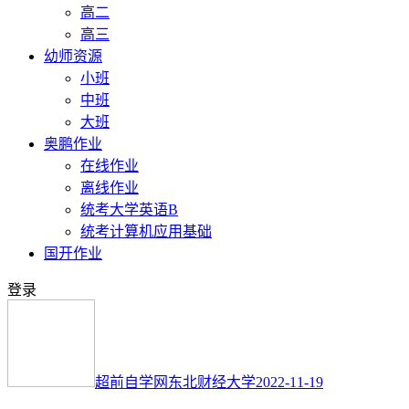
高二
高三
幼师资源
小班
中班
大班
奥鹏作业
在线作业
离线作业
统考大学英语B
统考计算机应用基础
国开作业
登录
超前自学网
东北财经大学
2022-11-19