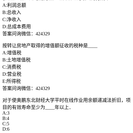
A:利润总额
B:总收入
C:净收入
D:总成本费用
答案问询微信：424329
按转让房地产取得的增值额征收的税种是____
A:增值税
B:土地增值税
C:消费税
D:营业税
E:所得税
答案问询微信：424329
对于使奥鹏东北财经大学平时在线作业用余额递减法折旧，项
目的有效寿命至少为____年以上．
A:3
B:4
C:5
D:6