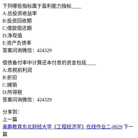
下列哪些指标属于盈利能力指标____
A:总投资收益率
B:投资回收期
C:借款偿还期
D:净现值
E:资产负债率
答案问询微信：424329
偿债备付率中计算还本付息的资金包括____
A:息税前利润
B:折旧
C:摊销
D:所得税
答案问询微信：424329
分享到：
上一篇
奥鹏教育东北财经大学《工程经济学》在线作业二-0029
下一
篇