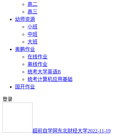
高二
高三
幼师资源
小班
中班
大班
奥鹏作业
在线作业
离线作业
统考大学英语B
统考计算机应用基础
国开作业
登录
超前自学网
东北财经大学
2022-11-19