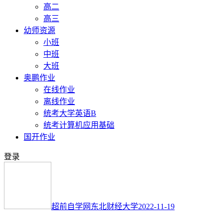
高二
高三
幼师资源
小班
中班
大班
奥鹏作业
在线作业
离线作业
统考大学英语B
统考计算机应用基础
国开作业
登录
超前自学网
东北财经大学
2022-11-19