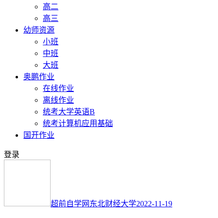
高二
高三
幼师资源
小班
中班
大班
奥鹏作业
在线作业
离线作业
统考大学英语B
统考计算机应用基础
国开作业
登录
超前自学网
东北财经大学
2022-11-19