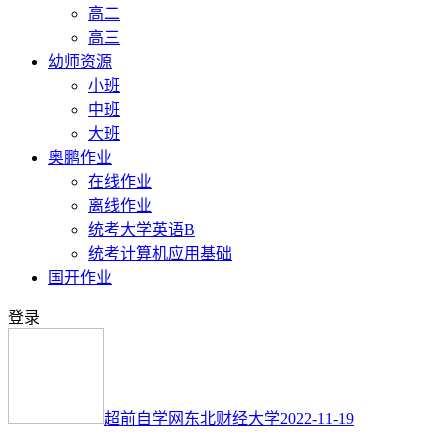
高二
高三
幼师资源
小班
中班
大班
奥鹏作业
在线作业
离线作业
统考大学英语B
统考计算机应用基础
国开作业
登录
超前自学网
东北财经大学
2022-11-19