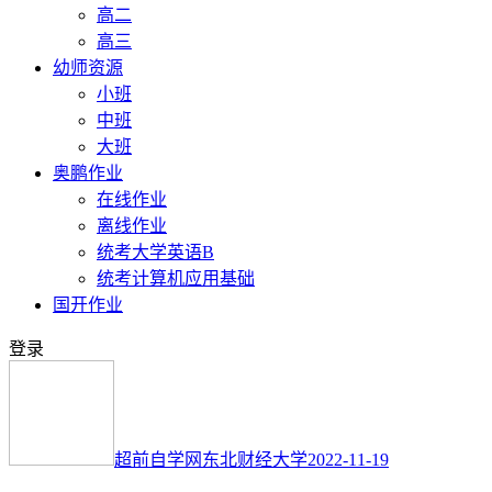
高二
高三
幼师资源
小班
中班
大班
奥鹏作业
在线作业
离线作业
统考大学英语B
统考计算机应用基础
国开作业
登录
超前自学网
东北财经大学
2022-11-19