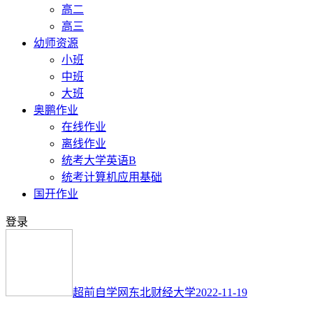
高二
高三
幼师资源
小班
中班
大班
奥鹏作业
在线作业
离线作业
统考大学英语B
统考计算机应用基础
国开作业
登录
超前自学网
东北财经大学
2022-11-19