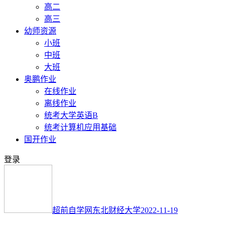
高二
高三
幼师资源
小班
中班
大班
奥鹏作业
在线作业
离线作业
统考大学英语B
统考计算机应用基础
国开作业
登录
超前自学网
东北财经大学
2022-11-19