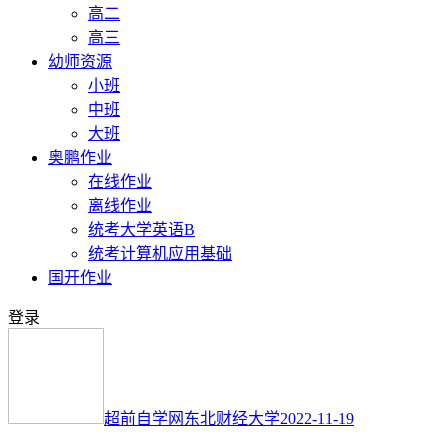
高二
高三
幼师资源
小班
中班
大班
奥鹏作业
在线作业
离线作业
统考大学英语B
统考计算机应用基础
国开作业
登录
超前自学网
东北财经大学
2022-11-19