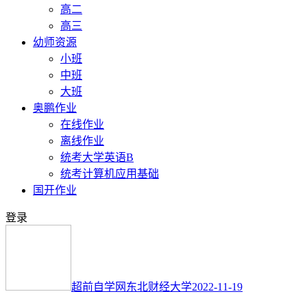
高二
高三
幼师资源
小班
中班
大班
奥鹏作业
在线作业
离线作业
统考大学英语B
统考计算机应用基础
国开作业
登录
超前自学网
东北财经大学
2022-11-19