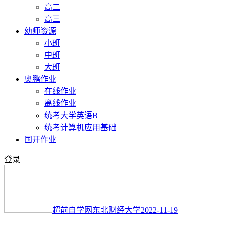
高二
高三
幼师资源
小班
中班
大班
奥鹏作业
在线作业
离线作业
统考大学英语B
统考计算机应用基础
国开作业
登录
超前自学网
东北财经大学
2022-11-19