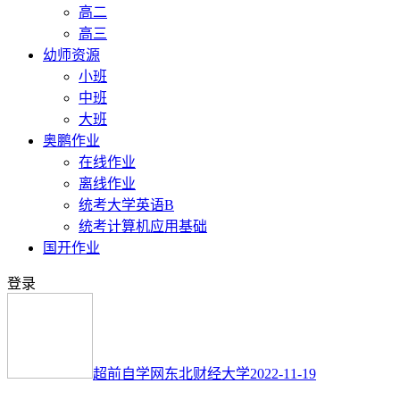
高二
高三
幼师资源
小班
中班
大班
奥鹏作业
在线作业
离线作业
统考大学英语B
统考计算机应用基础
国开作业
登录
超前自学网
东北财经大学
2022-11-19