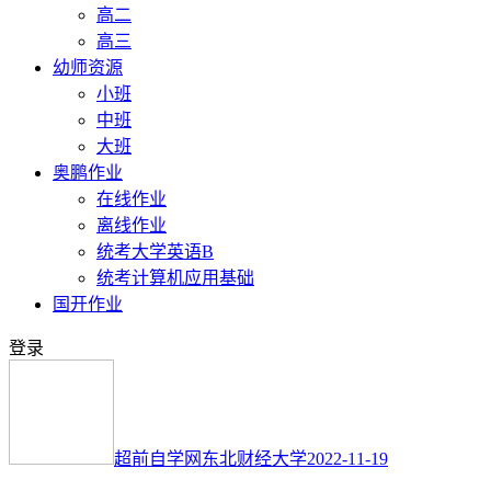
高二
高三
幼师资源
小班
中班
大班
奥鹏作业
在线作业
离线作业
统考大学英语B
统考计算机应用基础
国开作业
登录
超前自学网
东北财经大学
2022-11-19