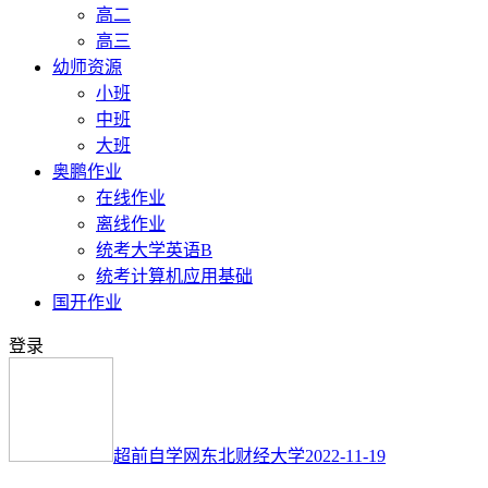
高二
高三
幼师资源
小班
中班
大班
奥鹏作业
在线作业
离线作业
统考大学英语B
统考计算机应用基础
国开作业
登录
超前自学网
东北财经大学
2022-11-19