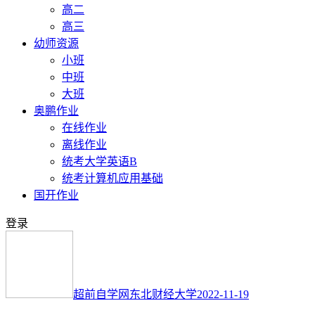
高二
高三
幼师资源
小班
中班
大班
奥鹏作业
在线作业
离线作业
统考大学英语B
统考计算机应用基础
国开作业
登录
超前自学网
东北财经大学
2022-11-19