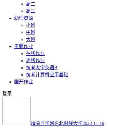
高二
高三
幼师资源
小班
中班
大班
奥鹏作业
在线作业
离线作业
统考大学英语B
统考计算机应用基础
国开作业
登录
超前自学网
东北财经大学
2022-11-19