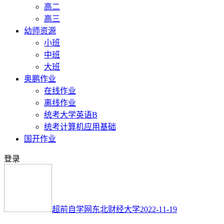
高二
高三
幼师资源
小班
中班
大班
奥鹏作业
在线作业
离线作业
统考大学英语B
统考计算机应用基础
国开作业
登录
超前自学网
东北财经大学
2022-11-19