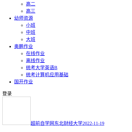
高二
高三
幼师资源
小班
中班
大班
奥鹏作业
在线作业
离线作业
统考大学英语B
统考计算机应用基础
国开作业
登录
超前自学网
东北财经大学
2022-11-19