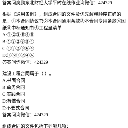
答案问奥鹏东北财经大学平时在线作业询微信：424329
根据《通用条例》，组成合同的文件及优先解释顺序正确的
是：①本合同协议书②本合同通用条款③本合同专用条款④图
纸⑤中标通知书⑥工程量清单
A:①②③⑤④⑥
B:①③②⑥⑤④
C:①③②⑤⑥④
D:①⑤③②④⑥
答案问询微信：424329
建设工程合同属于（ ）。
A:书面合同
B:单务合同
C:实践合同
D:有偿合同
E:不要式合同
答案问询微信：424329
组成合同的文件包括下列哪几项：