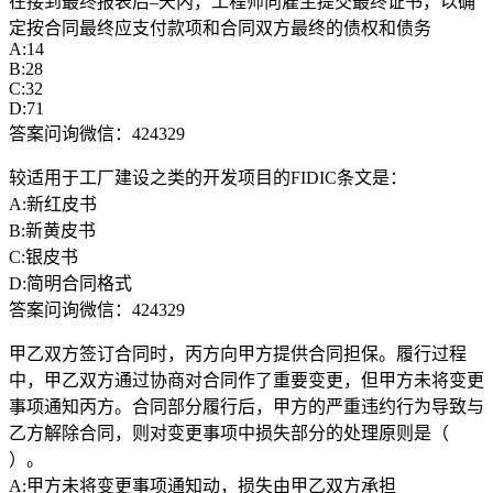
在接到最终报表后–天内，工程师向雇主提交最终证书，以确
定按合同最终应支付款项和合同双方最终的债权和债务
A:14
B:28
C:32
D:71
答案问询微信：424329
较适用于工厂建设之类的开发项目的FIDIC条文是：
A:新红皮书
B:新黄皮书
C:银皮书
D:简明合同格式
答案问询微信：424329
甲乙双方签订合同时，丙方向甲方提供合同担保。履行过程
中，甲乙双方通过协商对合同作了重要变更，但甲方未将变更
事项通知丙方。合同部分履行后，甲方的严重违约行为导致与
乙方解除合同，则对变更事项中损失部分的处理原则是（
）。
A:甲方未将变更事项通知动，损失由甲乙双方承担