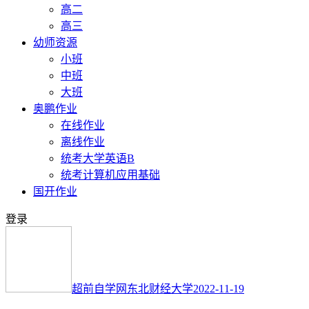
高二
高三
幼师资源
小班
中班
大班
奥鹏作业
在线作业
离线作业
统考大学英语B
统考计算机应用基础
国开作业
登录
超前自学网
东北财经大学
2022-11-19