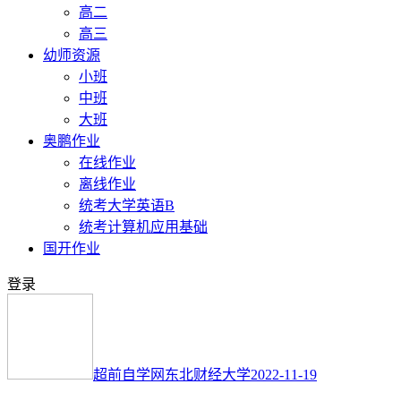
高二
高三
幼师资源
小班
中班
大班
奥鹏作业
在线作业
离线作业
统考大学英语B
统考计算机应用基础
国开作业
登录
超前自学网
东北财经大学
2022-11-19