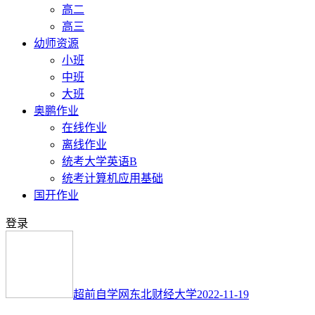
高二
高三
幼师资源
小班
中班
大班
奥鹏作业
在线作业
离线作业
统考大学英语B
统考计算机应用基础
国开作业
登录
超前自学网
东北财经大学
2022-11-19