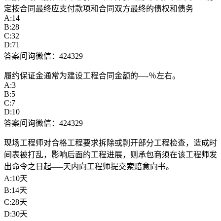
定按合同最终应支付款项和合同双方最终的债权和债务
A:14
B:28
C:32
D:71
答案问询微信：424329
履约保证金通常为建设工程合同金额的—-％左右。
A:3
B:5
C:7
D:10
答案问询微信：424329
现场工程师对合格工程要求拆除或剥开部分工程检查，造成时
间表被打乱，影响后面的工程进展，则承包商须在该工程师发
出命令之日起—–天内向工程师提交索赔意向书。
A:10天
B:14天
C:28天
D:30天