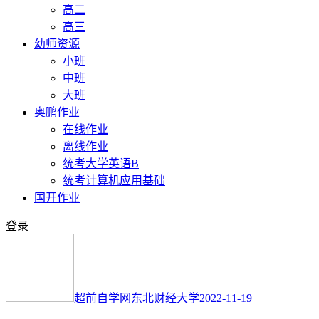
高二
高三
幼师资源
小班
中班
大班
奥鹏作业
在线作业
离线作业
统考大学英语B
统考计算机应用基础
国开作业
登录
超前自学网
东北财经大学
2022-11-19