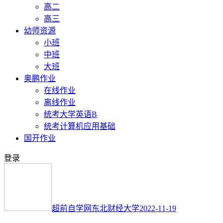
高二
高三
幼师资源
小班
中班
大班
奥鹏作业
在线作业
离线作业
统考大学英语B
统考计算机应用基础
国开作业
登录
超前自学网
东北财经大学
2022-11-19