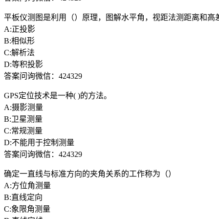
平板仪测图是利用（）原理，图解水平角，视距法测距离和高
A:正投影
B:相似形
C:解析法
D:等积投影
答案问询微信：424329
GPS定位技术是一种( )的方法。
A:摄影测量
B:卫星测量
C:常规测量
D:不能用于控制测量
答案问询微信：424329
确定一直线与标准方向的夹角关系的工作称为（）
A:方位角测量
B:直线定向
C:象限角测量