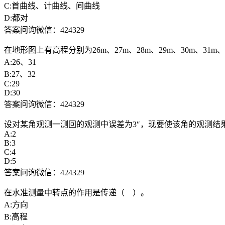
C:首曲线、计曲线、间曲线
D:都对
答案问询微信：424329
在地形图上有高程分别为26m、27m、28m、29m、30m、31m
A:26、31
B:27、32
C:29
D:30
答案问询微信：424329
设对某角观测一测回的观测中误差为3″，现要使该角的观测结果精
A:2
B:3
C:4
D:5
答案问询微信：424329
在水准测量中转点的作用是传递（ ）。
A:方向
B:高程