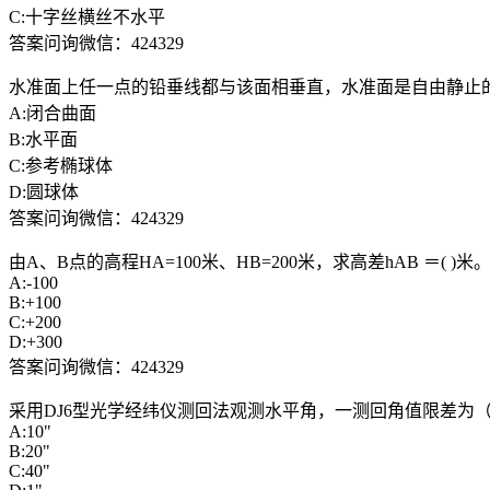
C:十字丝横丝不水平
答案问询微信：424329
水准面上任一点的铅垂线都与该面相垂直，水准面是自由静止
A:闭合曲面
B:水平面
C:参考椭球体
D:圆球体
答案问询微信：424329
由A、B点的高程HA=100米、HB=200米，求高差hAB ＝( )米
A:-100
B:+100
C:+200
D:+300
答案问询微信：424329
采用DJ6型光学经纬仪测回法观测水平角，一测回角值限差为（
A:10"
B:20"
C:40"