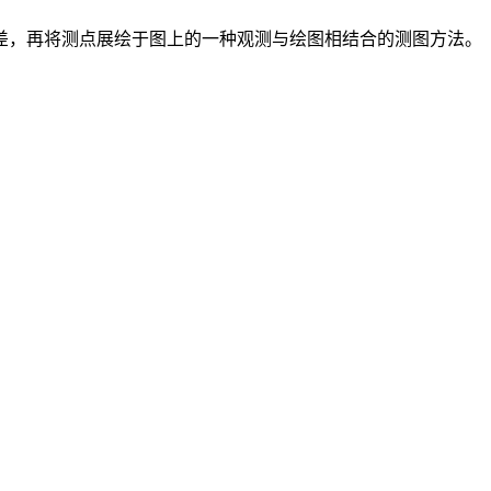
差，再将测点展绘于图上的一种观测与绘图相结合的测图方法。