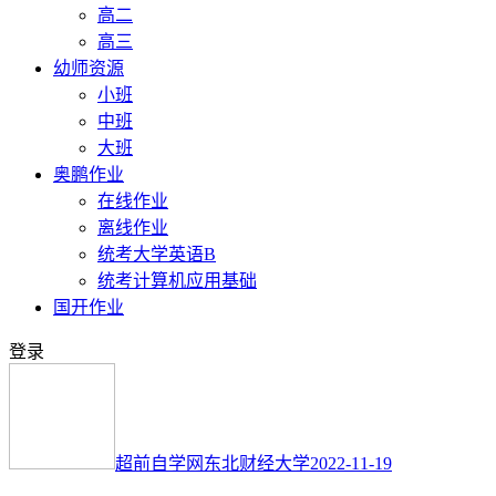
高二
高三
幼师资源
小班
中班
大班
奥鹏作业
在线作业
离线作业
统考大学英语B
统考计算机应用基础
国开作业
登录
超前自学网
东北财经大学
2022-11-19