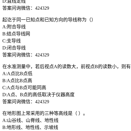
D:直线定线
答案问询微信：424329
起讫于同一已知点和已知方向的导线称为（）
A:附合导线
B:结点导线网
C:支导线
D:闭合导线
答案问询微信：424329
在水准测量中，若后视点A的读数大，前视点B的读数小，则有( 
A:A点比B点低
B:A点比B点高
C:A点与B点可能同高
D:A点、B点的高低取决于仪器高度
答案问询微信：424329
在地形图上常采用的三种等高线是（ ）。
A:山谷线、山脊线、地性线
B:地形线、地性线、示坡线