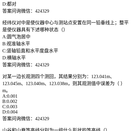
D:都对
答案问询微信：424329
经纬仪对中是使仪器中心与测站点安置在同一铅垂线上；整平
是使仪器具有下述哪种状态（）
A:圆气泡居中
B:视准轴水平
C:竖轴铅直和水平度盘水平
D:横轴水平
答案问询微信：424329
对某一边长观测四个测回，其结果分别为：123.041m、
123.045m、123.040m、123.038m，则其观测值中误差为（ ）
m。
A:0.001
B:0.002
C:0.003
D:0.004
答案问询微信：424329
山谷和山脊等高线分别为一组什么形状的等高线（）