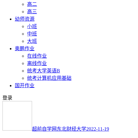
高二
高三
幼师资源
小班
中班
大班
奥鹏作业
在线作业
离线作业
统考大学英语B
统考计算机应用基础
国开作业
登录
超前自学网
东北财经大学
2022-11-19