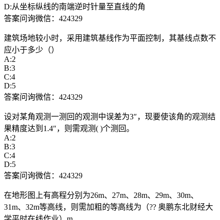
D:从坐标纵线的南端逆时针量至直线的角
答案问询微信：424329
建筑场地较小时，采用建筑基线作为平面控制，其基线点数不
应小于多少（）
A:2
B:3
C:4
D:5
答案问询微信：424329
设对某角观测一测回的观测中误差为3″，现要使该角的观测结
果精度达到1.4″，则需观测( )个测回。
A:2
B:3
C:4
D:5
答案问询微信：424329
在地形图上有高程分别为26m、27m、28m、29m、30m、
31m、32m等高线，则需加粗的等高线为（?? 奥鹏东北财经大
学平时在线作业）m.