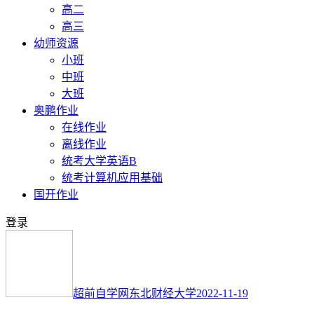
高二
高三
幼师资源
小班
中班
大班
奥鹏作业
在线作业
离线作业
统考大学英语B
统考计算机应用基础
国开作业
登录
超前自学网
东北财经大学
2022-11-19