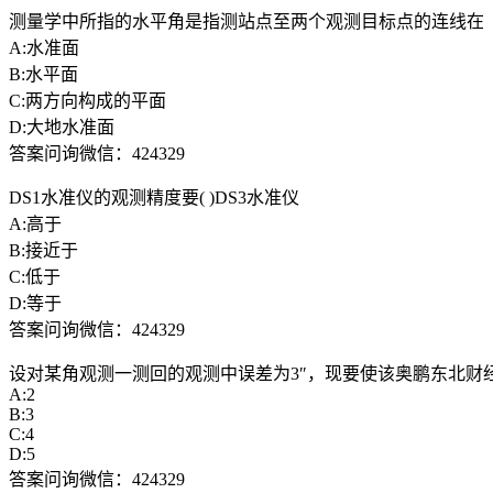
测量学中所指的水平角是指测站点至两个观测目标点的连线在
A:水准面
B:水平面
C:两方向构成的平面
D:大地水准面
答案问询微信：424329
DS1水准仪的观测精度要( )DS3水准仪
A:高于
B:接近于
C:低于
D:等于
答案问询微信：424329
设对某角观测一测回的观测中误差为3″，现要使该奥鹏东北财经大
A:2
B:3
C:4
D:5
答案问询微信：424329