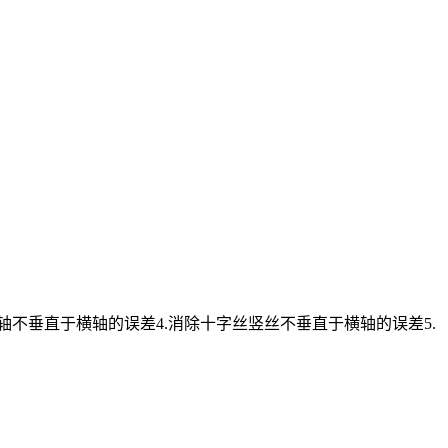
轴不垂直于横轴的误差4.消除十字丝竖丝不垂直于横轴的误差5.