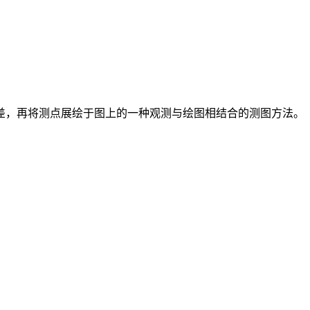
差，再将测点展绘于图上的一种观测与绘图相结合的测图方法。