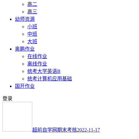
高二
高三
幼师资源
小班
中班
大班
奥鹏作业
在线作业
离线作业
统考大学英语B
统考计算机应用基础
国开作业
登录
超前自学网
期末考核
2022-11-17