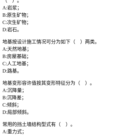
（ ）。
A:岩浆；
B:原生矿物；
C:次生矿物；
D:岩石。
地基按设计施工情况可分为如下（ ）两类。
A:天然地基；
B:房屋基础；
C:人工地基；
D:路基。
地基变形容许值按其变形特征分为（ ）。
A:沉降量；
B:沉降差；
C:倾斜；
D:局部倾斜。
常用的挡土墙结构型式有（ ）。
A:重力式；