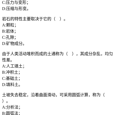
C:压力与变形；
D:压缩与形变。
岩石的特性主要取决于它的（ ）。
A:颗粒；
B:岩体；
C:孔隙；
D:矿物成分。
由于人类活动堆积而成的土通称为（ ），其成分杂乱，均匀
性差。
A:人工填土；
B:冲积土；
C:基础土；
D:填料土。
土坡失去稳定，沿着曲面滑动，可采用圆弧计算，称为（
）。
A:分析法；
B:圆弧法；