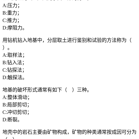
A:压力；
B:重力；
C:推力；
D:摩阻力。
用钻机钻入地基中，分层取土进行鉴别和试验的方法称为（
）。
A:取样法；
B:钻入法；
C:钻探法；
D:触探法。
地基的破坏形式通常有如下（ ）三种。
A:整体滑动；
B:局部剪切；
C:冲切剪切；
D:断裂。
地壳中的岩石主要由矿物构成，矿物的种类通常按成因可分为