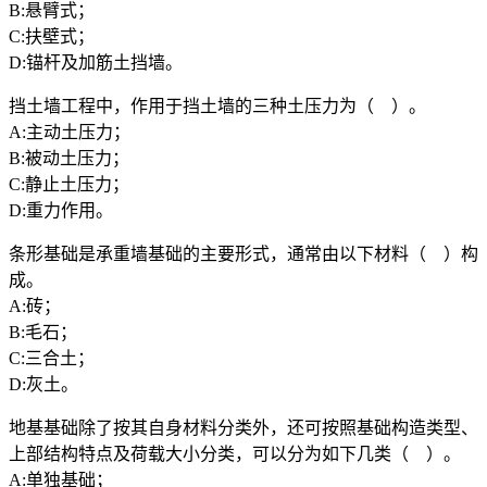
B:悬臂式；
C:扶壁式；
D:锚杆及加筋土挡墙。
挡土墙工程中，作用于挡土墙的三种土压力为（ ）。
A:主动土压力；
B:被动土压力；
C:静止土压力；
D:重力作用。
条形基础是承重墙基础的主要形式，通常由以下材料（ ）构
成。
A:砖；
B:毛石；
C:三合土；
D:灰土。
地基基础除了按其自身材料分类外，还可按照基础构造类型、
上部结构特点及荷载大小分类，可以分为如下几类（ ）。
A:单独基础；