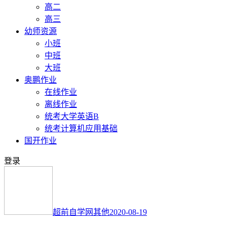
高二
高三
幼师资源
小班
中班
大班
奥鹏作业
在线作业
离线作业
统考大学英语B
统考计算机应用基础
国开作业
登录
超前自学网
其他
2020-08-19