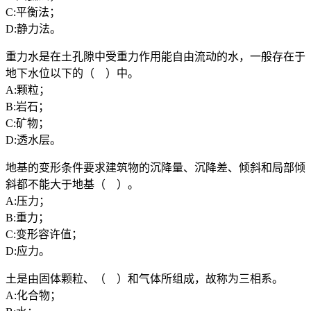
C:平衡法；
D:静力法。
重力水是在土孔隙中受重力作用能自由流动的水，一般存在于
地下水位以下的（ ）中。
A:颗粒；
B:岩石；
C:矿物；
D:透水层。
地基的变形条件要求建筑物的沉降量、沉降差、倾斜和局部倾
斜都不能大于地基（ ）。
A:压力；
B:重力；
C:变形容许值；
D:应力。
土是由固体颗粒、（ ）和气体所组成，故称为三相系。
A:化合物；