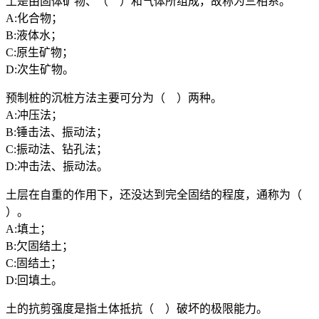
土是由固体矿物、（ ）和气体所组成，故称为三相系。
A:化合物；
B:液体水；
C:原生矿物；
D:次生矿物。
预制桩的沉桩方法主要可分为（ ）两种。
A:冲压法；
B:锤击法、振动法；
C:振动法、钻孔法；
D:冲击法、振动法。
土层在自重的作用下，还没达到完全固结的程度，通称为（
）。
A:填土；
B:欠固结土；
C:固结土；
D:回填土。
土的抗剪强度是指土体抵抗（ ）破坏的极限能力。