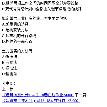
D:相邻两项工作之间的时间间隔全部为零线路
E:双代号网络计划中全部由关键节点组成的线路
拟定单层工业厂房的施工方案主要包括
A:起重机的选择
B:结构安装方法
C:起重机的开行路线
D:构件的平面布置
土方压实的方法有
A:碾压法
B:夯实法
C:振动法
D:锤击法
分享到：
上一篇
《建筑抗震设计1648》18春在线作业2-0001
下一篇
《建筑施工技术(Ⅰ)1411》18春在线作业2-0001