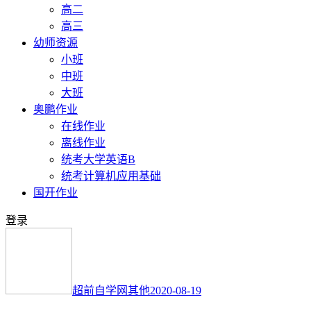
高二
高三
幼师资源
小班
中班
大班
奥鹏作业
在线作业
离线作业
统考大学英语B
统考计算机应用基础
国开作业
登录
超前自学网
其他
2020-08-19