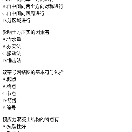
B:自中间向两个方向对称进行
C:自中间向四周进行
D:分区域进行
影响土方压实的因素有
A:含水量
B:夯实法
C:振动法
D:锤击法
双带号网络图的基本符号包括
A:起点
B:终点
C:节点
D:箭线
E:编号
预应力混凝土结构的特点有
A:抗裂性好