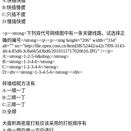
A:快插快拔
B:快插慢拔
C:只插不拔
D:慢插快拔
<p><strong>下列双代号网络图中有一条关键线路，试选择正
确的编号</strong></p><p><img height=”206″ width=”334″
alt=”” src=”http://file.open.com.cn/ItemDB/52442/a42c7f09-3143-
4fc4-85d0-3c8a6b5d3bd6/2010111717020616.JPG” /></p>
A:<strong>1-2-5-6&nbsp;</strong>
B:<strong>1-3-4-6</strong>
C:<strong>1-2-3-4-6</strong>
D:<div><strong>1-3-4-5-6</strong></div>
砖墙组砌方法有
A:一顺一丁
B:二顺一丁
C:三顺一丁
D:全顺
大面积高密度打桩应该采用的打桩顺序有
A:由一侧向单一方向进行