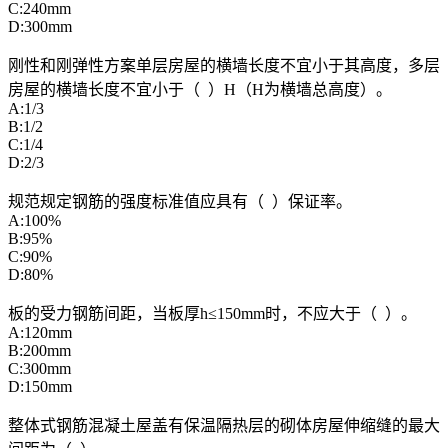
C:240mm
D:300mm
刚性和刚弹性方案单层房屋的横墙长度不宜小于其高度，多层
房屋的横墙长度不宜小于（ ）H（H为横墙总高度）。
A:1/3
B:1/2
C:1/4
D:2/3
规范规定钢筋的强度标准值应具有（ ）保证率。
A:100%
B:95%
C:90%
D:80%
板的受力钢筋间距，当板厚h≤150mm时，不应大于（ ）。
A:120mm
B:200mm
C:300mm
D:150mm
整体式钢筋混凝土屋盖有保温隔热层的砌体房屋伸缩缝的最大