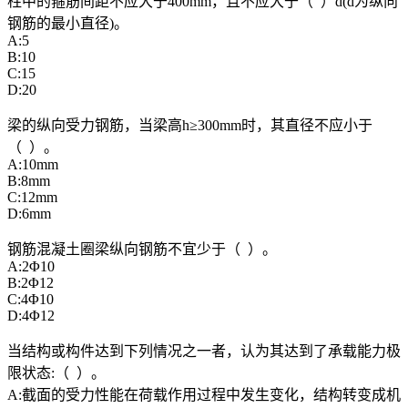
柱中的箍筋间距不应大于400mm，且不应大于（ ）d(d为纵向
钢筋的最小直径)。
A:5
B:10
C:15
D:20
梁的纵向受力钢筋，当梁高h≥300mm时，其直径不应小于
（ ）。
A:10mm
B:8mm
C:12mm
D:6mm
钢筋混凝土圈梁纵向钢筋不宜少于（ ）。
A:2Φ10
B:2Φ12
C:4Φ10
D:4Φ12
当结构或构件达到下列情况之一者，认为其达到了承载能力极
限状态:（ ）。
A:截面的受力性能在荷载作用过程中发生变化，结构转变成机