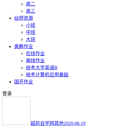
高二
高三
幼师资源
小班
中班
大班
奥鹏作业
在线作业
离线作业
统考大学英语B
统考计算机应用基础
国开作业
登录
超前自学网
其他
2020-08-19