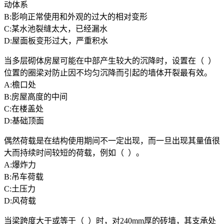
动体系
B:影响正常使用和外观的过大的相对变形
C:某水池裂缝太大，已经漏水
D:屋面板变形过大，严重积水
当多层砌体房屋可能在中部产生较大的沉降时，设置在（ ）
位置的圈梁对防止因不均匀沉降而引起的墙体开裂最有效。
A:檐口处
B:房屋高度的中间
C:在楼盖处
D:基础顶面
偶然荷载是在结构使用期间不一定出现，而一旦出现其量值很
大而持续时间较短的荷载，例如（ ）。
A:爆炸力
B:吊车荷载
C:土压力
D:风荷载
当梁跨度大于或等于（ ）时，对240mm厚的砖墙，其支承处