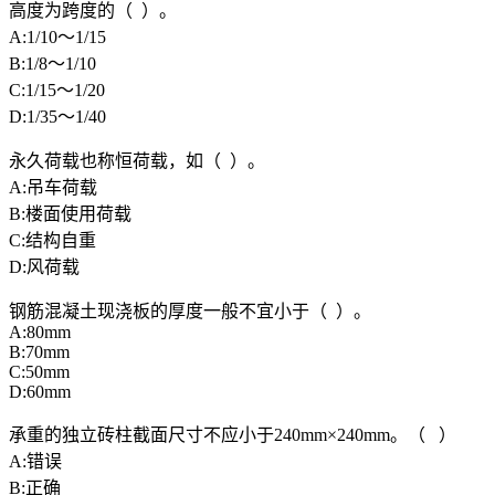
高度为跨度的（ ）。
A:1/10～1/15
B:1/8～1/10
C:1/15～1/20
D:1/35～1/40
永久荷载也称恒荷载，如（ ）。
A:吊车荷载
B:楼面使用荷载
C:结构自重
D:风荷载
钢筋混凝土现浇板的厚度一般不宜小于（ ）。
A:80mm
B:70mm
C:50mm
D:60mm
承重的独立砖柱截面尺寸不应小于240mm×240mm。（ ）
A:错误
B:正确