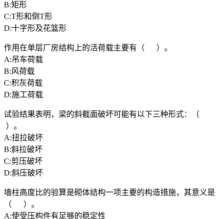
B:矩形
C:T形和倒T形
D:十字形及花篮形
作用在单层厂房结构上的活荷载主要有（ ）。
A:吊车荷载
B:风荷载
C:积灰荷载
D:施工荷载
试验结果表明，梁的斜截面破坏可能有以下三种形式：（
）。
A:扭拉破坏
B:斜拉破坏
C:剪压破坏
D:斜压破坏
墙柱高度比的验算是砌体结构一项主要的构造措施，其意义是
（ ）。
A:使受压构件有足够的稳定性