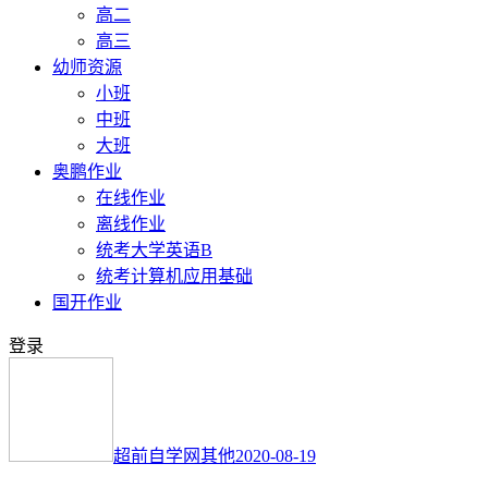
高二
高三
幼师资源
小班
中班
大班
奥鹏作业
在线作业
离线作业
统考大学英语B
统考计算机应用基础
国开作业
登录
超前自学网
其他
2020-08-19