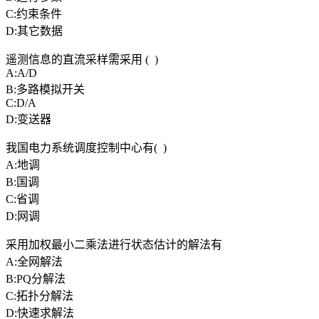
C:约束条件
D:其它数据
遥测信息的直流采样需采用 ( )
A:A/D
B:多路模拟开关
C:D/A
D:变送器
我国电力系统调度控制中心有( )
A:地调
B:国调
C:省调
D:网调
采用加权最小二乘法进行状态估计的解法有
A:全网解法
B:PQ分解法
C:拓扑分解法
D:快速求解法