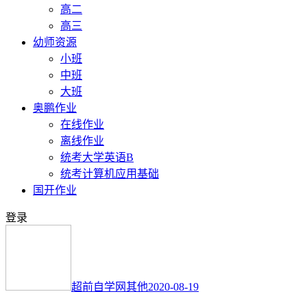
高二
高三
幼师资源
小班
中班
大班
奥鹏作业
在线作业
离线作业
统考大学英语B
统考计算机应用基础
国开作业
登录
超前自学网
其他
2020-08-19