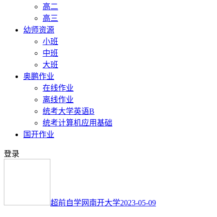
高二
高三
幼师资源
小班
中班
大班
奥鹏作业
在线作业
离线作业
统考大学英语B
统考计算机应用基础
国开作业
登录
超前自学网
南开大学
2023-05-09